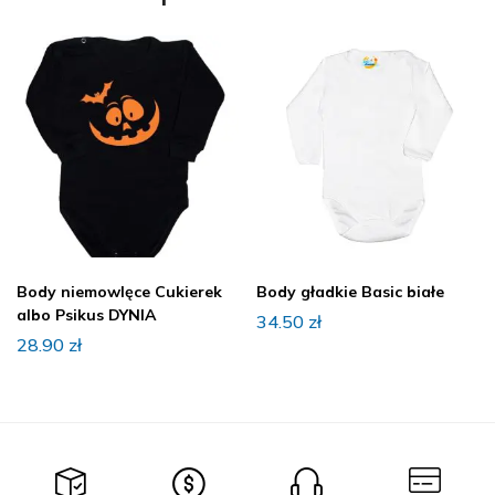
Body niemowlęce Cukierek
Body gładkie Basic białe
albo Psikus DYNIA
34.50
zł
28.90
zł