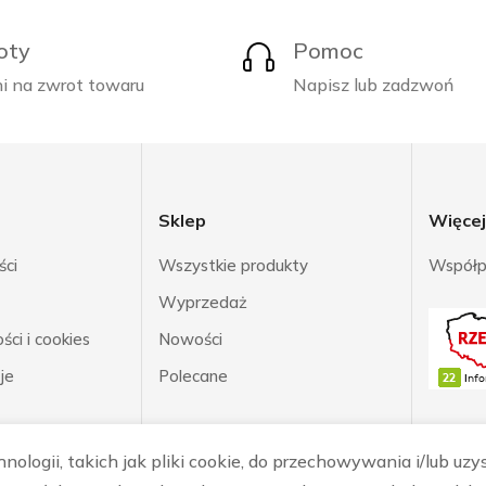
oty
Pomoc
i na zwrot towaru
Napisz lub zadzwoń
Sklep
Więce
ści
Wszystkie produkty
Współp
Wyprzedaż
ci i cookies
Nowości
je
Polecane
ologii, takich jak pliki cookie, do przechowywania i/lub uzy