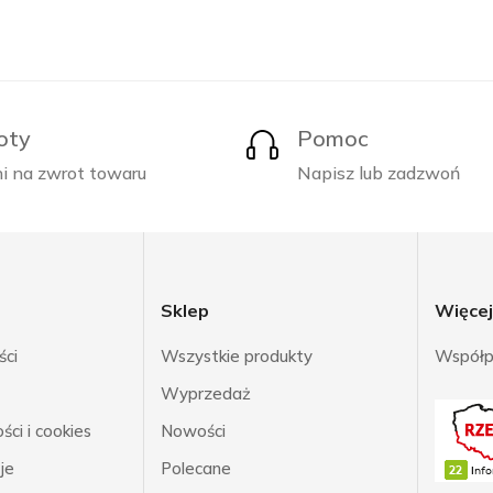
oty
Pomoc
i na zwrot towaru
Napisz lub zadzwoń
Sklep
Więce
ści
Wszystkie produkty
Współp
Wyprzedaż
ci i cookies
Nowości
je
Polecane