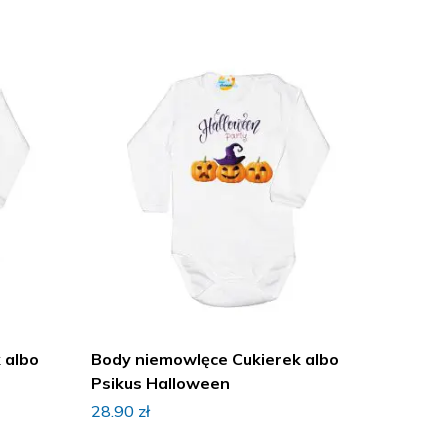
 albo
Body niemowlęce Cukierek albo
Body n
Psikus Halloween
Psikus
28.90
zł
28.90
z