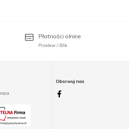
Płatności olnine
Przelew / Blik
j
Obsrwuj nas
raca