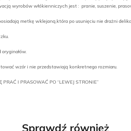
ą wyrobów włókienniczych jest : pranie, suszenie, praso
iadają metkę wklejaną,która po usunięciu nie drażni delika
zku.
d oryginałów.
tować wzór i nie przedstawiają konkretnego rozmiaru.
 PRAĆ I PRASOWAĆ PO “LEWEJ STRONIE”
Sprawdź również