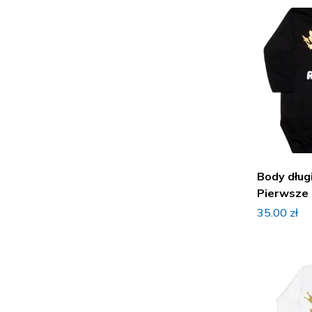
Sukienki i spódniczki
Body dług
Pierwsze 
35.00
zł