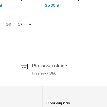
zł
35.00
zł
16
17
Płatności olnine
Przelew / Blik
j
Obsrwuj nas