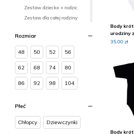
Zestaw dziecko + rodzic
Zestaw dla całej rodziny
Body krótki rękaw na 1
Ubranka okazjonalne
urodziny 
Rozmiar
Strefa kibica
35.00
zł
Ubranka dla rodzeństwa
48
50
52
56
Ubranka na Boże Narodzenie
62
68
74
80
Ubranka na chrzest
Ubranka na dzień babci i
86
92
98
104
dziadka
Ubranka na dzień mamy i taty
Płeć
Ubranka na Halloween
Ubranka na narodziny dziecka
Chłopcy
Dziewczynki
Ubranka na roczek, urodziny
Body krótki rękaw na 1