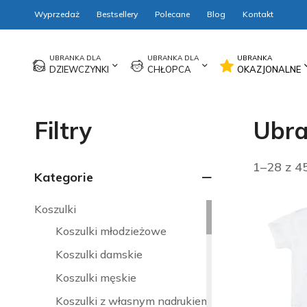
Wyprzedaż
Bestsellery
Polecane
Blog
Kontakt
DZIEWCZYNKI
CHŁOPCA
OKAZJONALNE
Filtry
Ubra
1–28 z 4
Kategorie
Koszulki
Koszulki młodzieżowe
Koszulki damskie
Koszulki męskie
Koszulki z własnym nadrukiem