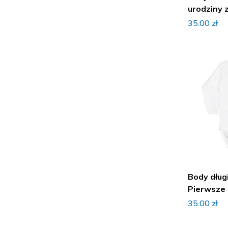
Ubranka na walentynki
urodziny 
Ubranka na Wielkanoc
35.00
zł
Ubranka
Body
Kamizelki, ocieplacze
Kombinezony
Komplety niemowlęce
Bluzki, T-shirt, Koszulki
Kurtki
Krótkie spodenki
Body dług
Spodnie, Legginsy
Pierwsze 
Półśpioszki
35.00
zł
Śpiochy bawełniane