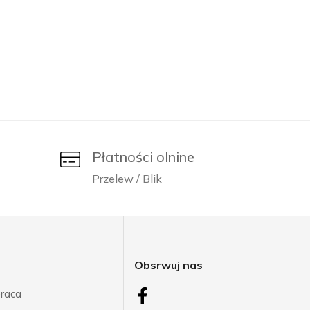
Płatności olnine
Przelew / Blik
j
Obsrwuj nas
raca