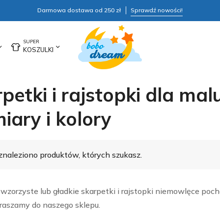
Darmowa dostawa od 250 zł
Sprawdź nowości!
KOSZULKI
petki i rajstopki dla ma
iary i kolory
znaleziono produktów, których szukasz.
wzorzyste lub gładkie skarpetki i rajstopki niemowlęce p
praszamy do naszego sklepu.