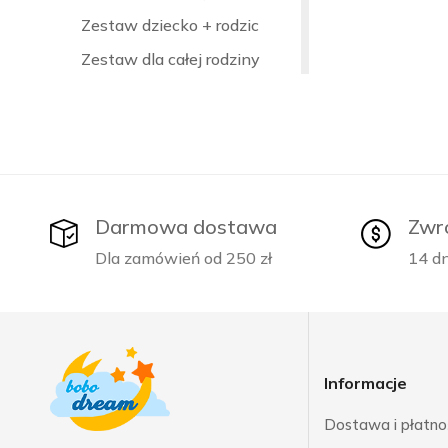
Zestaw dziecko + rodzic
Zestaw dla całej rodziny
Ubranka okazjonalne
Strefa kibica
Ubranka dla rodzeństwa
Ubranka na Boże Narodzenie
Darmowa dostawa
Zwr
Ubranka na chrzest
Dla zamówień od 250 zł
14 dn
Ubranka na dzień babci i
dziadka
Ubranka na dzień mamy i taty
Ubranka na Halloween
Informacje
Ubranka na narodziny dziecka
Ubranka na roczek, urodziny
Dostawa i płatno