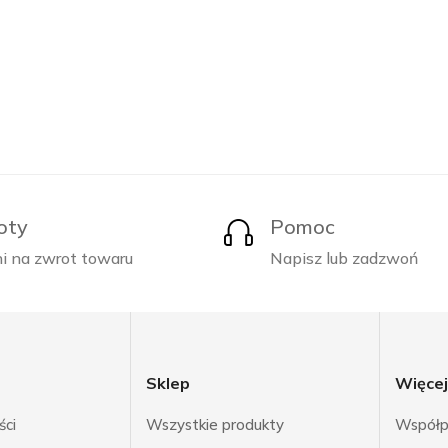
oty
Pomoc
i na zwrot towaru
Napisz lub zadzwoń
Sklep
Więce
ści
Wszystkie produkty
Współp