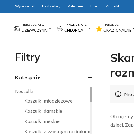
Wyprzedaż
Bestsellery
Polecane
Blog
Kontakt
DZIEWCZYNKI
CHŁOPCA
OKAZJONALNE
Filtry
Skar
rozm
Kategorie
Koszulki
Nie 
Koszulki młodzieżowe
Koszulki damskie
Oferujemy 
Koszulki męskie
dzieci. Za
Koszulki z własnym nadrukiem