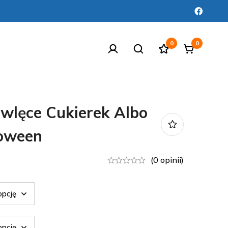
0
0
wlęce Cukierek Albo
loween
(0 opinii)