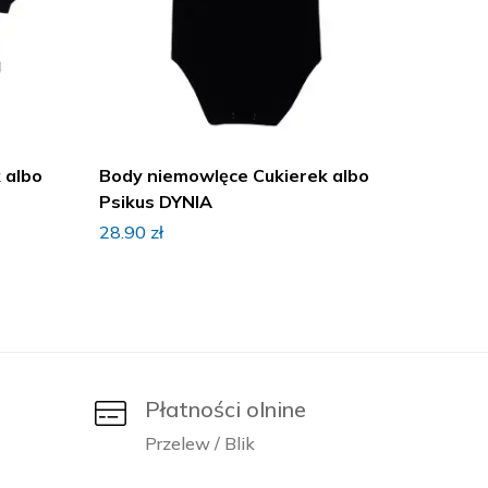
 albo
Body niemowlęce Cukierek albo
Body n
Psikus DYNIA
Psikus
28.90
zł
28.90
z
Płatności olnine
Przelew / Blik