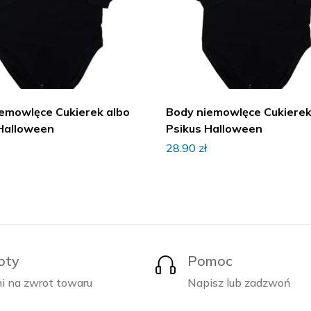
emowlęce Cukierek albo
Body niemowlęce Cukierek
Halloween
Psikus Halloween
28.90
zł
oty
Pomoc
i na zwrot towaru
Napisz lub zadzwoń