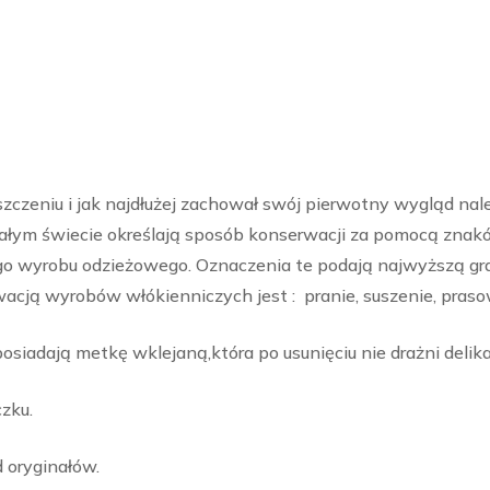
zczeniu i jak najdłużej zachował swój pierwotny wygląd na
całym świecie określają sposób konserwacji za pomocą znak
 wyrobu odzieżowego. Oznaczenia te podają najwyższą gr
ą wyrobów włókienniczych jest : pranie, suszenie, praso
iadają metkę wklejaną,która po usunięciu nie drażni delika
zku.
d oryginałów.