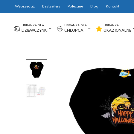
Wyprzedaż
Bestsellery
Polecane
Blog
Kontakt
DZIEWCZYNKI
CHŁOPCA
OKAZJONALNE