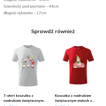
Szerokość pod pachami – 44cm
długość rękawka – 17cm
Sprawdź również
T-shirt koszulka z
Koszulka z nadrukiem
nadrukiem świątecznym
świątecznym maluch z
wesołe skrzaty
choinką