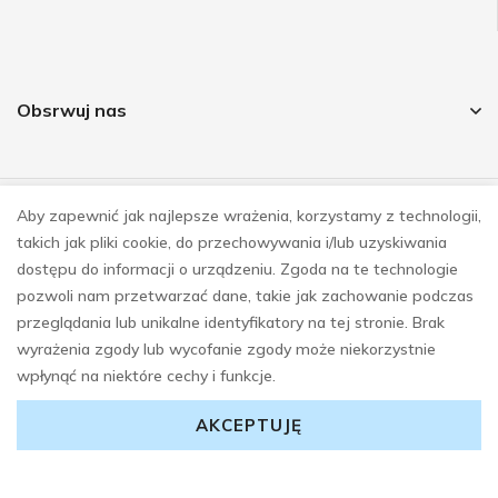
Obsrwuj nas
Aby zapewnić jak najlepsze wrażenia, korzystamy z technologii,
© COPYRIGHT 2023
takich jak pliki cookie, do przechowywania i/lub uzyskiwania
REALIZACJA
E-SKLEPY INVESTNET
dostępu do informacji o urządzeniu. Zgoda na te technologie
pozwoli nam przetwarzać dane, takie jak zachowanie podczas
przeglądania lub unikalne identyfikatory na tej stronie. Brak
wyrażenia zgody lub wycofanie zgody może niekorzystnie
wpłynąć na niektóre cechy i funkcje.
AKCEPTUJĘ
0
0