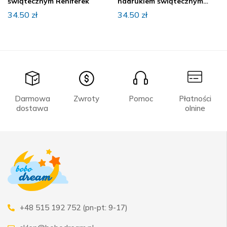
świątecznym Reniferek
nadrukiem świątecznym
Mikołaj z reniferem
34.50
zł
34.50
zł
Darmowa
Zwroty
Pomoc
Płatności
dostawa
olnine
+48 515 192 752 (pn-pt: 9-17)