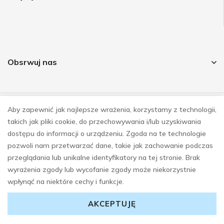
Obsrwuj nas
Aby zapewnić jak najlepsze wrażenia, korzystamy z technologii,
© COPYRIGHT 2023
takich jak pliki cookie, do przechowywania i/lub uzyskiwania
REALIZACJA
E-SKLEPY INVESTNET
dostępu do informacji o urządzeniu. Zgoda na te technologie
pozwoli nam przetwarzać dane, takie jak zachowanie podczas
przeglądania lub unikalne identyfikatory na tej stronie. Brak
wyrażenia zgody lub wycofanie zgody może niekorzystnie
wpłynąć na niektóre cechy i funkcje.
AKCEPTUJĘ
0
0