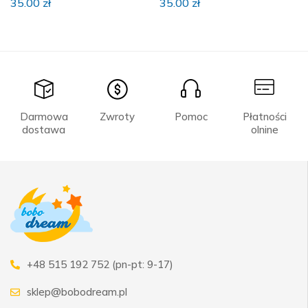
35.00
zł
35.00
zł
Darmowa
Zwroty
Pomoc
Płatności
dostawa
olnine
+48 515 192 752 (pn-pt: 9-17)
sklep@bobodream.pl