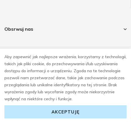
Obsrwuj nas
Aby zapewnić jak najlepsze wrażenia, korzystamy z technologii,
© COPYRIGHT 2023
takich jak pliki cookie, do przechowywania i/lub uzyskiwania
REALIZACJA
E-SKLEPY INVESTNET
dostępu do informacji o urządzeniu. Zgoda na te technologie
pozwoli nam przetwarzać dane, takie jak zachowanie podczas
przeglądania lub unikalne identyfikatory na tej stronie. Brak
wyrażenia zgody lub wycofanie zgody może niekorzystnie
wpłynąć na niektóre cechy i funkcje.
AKCEPTUJĘ
0
0