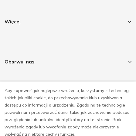
Więcej
Obsrwuj nas
Aby zapewnić jak najlepsze wrażenia, korzystamy z technologii,
© COPYRIGHT 2023
takich jak pliki cookie, do przechowywania i/lub uzyskiwania
REALIZACJA
E-SKLEPY INVESTNET
dostępu do informacji o urządzeniu. Zgoda na te technologie
pozwoli nam przetwarzać dane, takie jak zachowanie podczas
przeglądania lub unikalne identyfikatory na tej stronie. Brak
wyrażenia zgody lub wycofanie zgody może niekorzystnie
wpłynąć na niektóre cechy i funkcje.