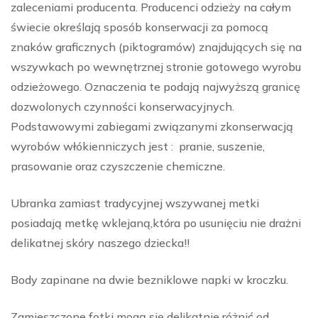
zaleceniami producenta. Producenci odzieży na całym
świecie określają sposób konserwacji za pomocą
znaków graficznych (piktogramów) znajdujących się na
wszywkach po wewnętrznej stronie gotowego wyrobu
odzieżowego. Oznaczenia te podają najwyższą granicę
dozwolonych czynności konserwacyjnych.
Podstawowymi zabiegami związanymi zkonserwacją
wyrobów włókienniczych jest : pranie, suszenie,
prasowanie oraz czyszczenie chemiczne.
Ubranka zamiast tradycyjnej wszywanej metki
posiadają metkę wklejaną,która po usunięciu nie drażni
delikatnej skóry naszego dziecka!!
Body zapinane na dwie bezniklowe napki w kroczku.
Zamieszczone fotki mogą się delikatnie różnić od