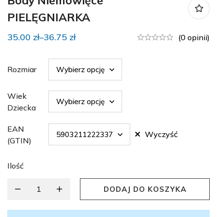
Body Niemowlęce
PIELĘGNIARKA
35.00
zł
–
36.75
zł
(0 opinii)
Rozmiar
Wiek
Dziecka
EAN
Wyczyść
(GTIN)
Ilość
DODAJ DO KOSZYKA