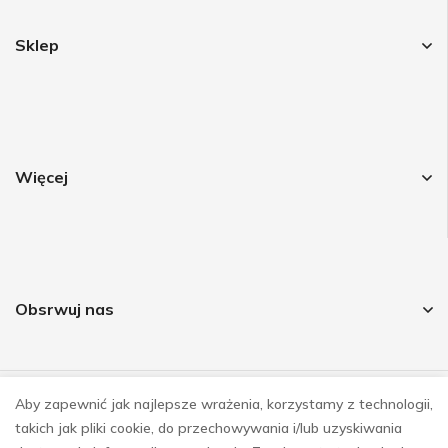
Sklep
Więcej
Obsrwuj nas
Aby zapewnić jak najlepsze wrażenia, korzystamy z technologii,
© COPYRIGHT 2023
takich jak pliki cookie, do przechowywania i/lub uzyskiwania
REALIZACJA
E-SKLEPY INVESTNET