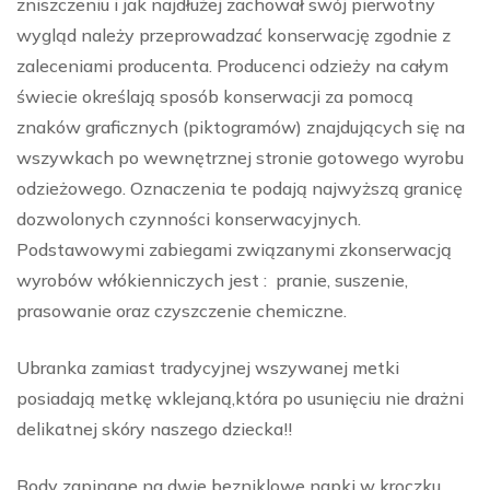
zniszczeniu i jak najdłużej zachował swój pierwotny
wygląd należy przeprowadzać konserwację zgodnie z
zaleceniami producenta. Producenci odzieży na całym
świecie określają sposób konserwacji za pomocą
znaków graficznych (piktogramów) znajdujących się na
wszywkach po wewnętrznej stronie gotowego wyrobu
odzieżowego. Oznaczenia te podają najwyższą granicę
dozwolonych czynności konserwacyjnych.
Podstawowymi zabiegami związanymi zkonserwacją
wyrobów włókienniczych jest : pranie, suszenie,
prasowanie oraz czyszczenie chemiczne.
Ubranka zamiast tradycyjnej wszywanej metki
posiadają metkę wklejaną,która po usunięciu nie drażni
delikatnej skóry naszego dziecka!!
Body zapinane na dwie bezniklowe napki w kroczku.