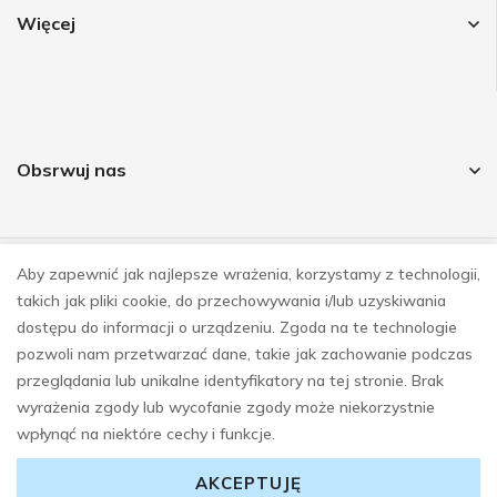
Więcej
Obsrwuj nas
Aby zapewnić jak najlepsze wrażenia, korzystamy z technologii,
© COPYRIGHT 2023
takich jak pliki cookie, do przechowywania i/lub uzyskiwania
REALIZACJA
E-SKLEPY INVESTNET
dostępu do informacji o urządzeniu. Zgoda na te technologie
pozwoli nam przetwarzać dane, takie jak zachowanie podczas
przeglądania lub unikalne identyfikatory na tej stronie. Brak
wyrażenia zgody lub wycofanie zgody może niekorzystnie
wpłynąć na niektóre cechy i funkcje.
AKCEPTUJĘ
0
0