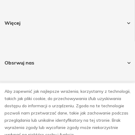
Więcej
Obsrwuj nas
Aby zapewnić jak najlepsze wrażenia, korzystamy z technologii,
© COPYRIGHT 2023
takich jak pliki cookie, do przechowywania i/lub uzyskiwania
REALIZACJA
E-SKLEPY INVESTNET
dostępu do informacji o urządzeniu. Zgoda na te technologie
pozwoli nam przetwarzać dane, takie jak zachowanie podczas
przeglądania lub unikalne identyfikatory na tej stronie. Brak
wyrażenia zgody lub wycofanie zgody może niekorzystnie
wpłynąć na niektóre cechy i funkcje.