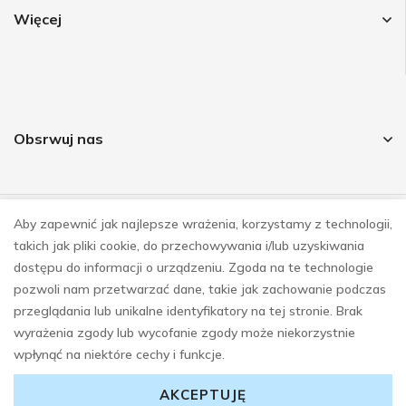
Więcej
Obsrwuj nas
Aby zapewnić jak najlepsze wrażenia, korzystamy z technologii,
© COPYRIGHT 2023
takich jak pliki cookie, do przechowywania i/lub uzyskiwania
REALIZACJA
E-SKLEPY INVESTNET
dostępu do informacji o urządzeniu. Zgoda na te technologie
pozwoli nam przetwarzać dane, takie jak zachowanie podczas
przeglądania lub unikalne identyfikatory na tej stronie. Brak
wyrażenia zgody lub wycofanie zgody może niekorzystnie
wpłynąć na niektóre cechy i funkcje.
AKCEPTUJĘ
0
0