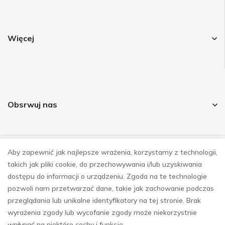
Więcej
Obsrwuj nas
Aby zapewnić jak najlepsze wrażenia, korzystamy z technologii,
© COPYRIGHT 2023
takich jak pliki cookie, do przechowywania i/lub uzyskiwania
REALIZACJA
E-SKLEPY INVESTNET
dostępu do informacji o urządzeniu. Zgoda na te technologie
pozwoli nam przetwarzać dane, takie jak zachowanie podczas
przeglądania lub unikalne identyfikatory na tej stronie. Brak
wyrażenia zgody lub wycofanie zgody może niekorzystnie
wpłynąć na niektóre cechy i funkcje.