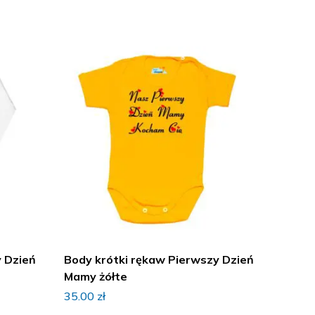
y Dzień
Body krótki rękaw Pierwszy Dzień
Body k
Mamy żółte
MAMUS
35.00
zł
35.00
z