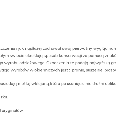
zczeniu i jak najdłużej zachował swój pierwotny wygląd na
całym świecie określają sposób konserwacji za pomocą znak
 wyrobu odzieżowego. Oznaczenia te podają najwyższą gr
ą wyrobów włókienniczych jest : pranie, suszenie, praso
iadają metkę wklejaną,która po usunięciu nie drażni delika
zku.
d oryginałów.