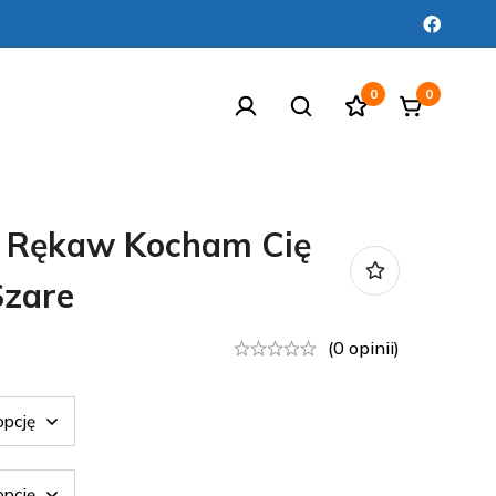
0
0
i Rękaw Kocham Cię
zare
(0 opinii)