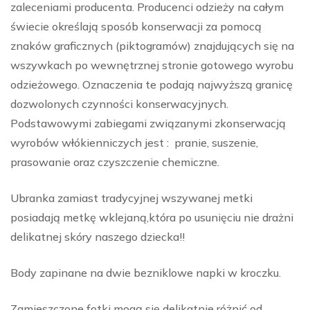
zaleceniami producenta. Producenci odzieży na całym
świecie określają sposób konserwacji za pomocą
znaków graficznych (piktogramów) znajdujących się na
wszywkach po wewnętrznej stronie gotowego wyrobu
odzieżowego. Oznaczenia te podają najwyższą granicę
dozwolonych czynności konserwacyjnych.
Podstawowymi zabiegami związanymi zkonserwacją
wyrobów włókienniczych jest : pranie, suszenie,
prasowanie oraz czyszczenie chemiczne.
Ubranka zamiast tradycyjnej wszywanej metki
posiadają metkę wklejaną,która po usunięciu nie drażni
delikatnej skóry naszego dziecka!!
Body zapinane na dwie bezniklowe napki w kroczku.
Zamieszczone fotki mogą się delikatnie różnić od