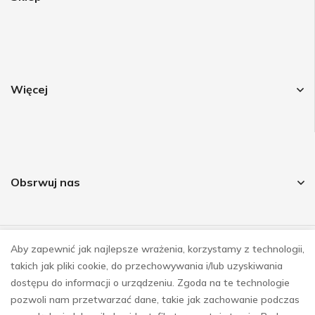
Więcej
Obsrwuj nas
Aby zapewnić jak najlepsze wrażenia, korzystamy z technologii,
© COPYRIGHT 2023
takich jak pliki cookie, do przechowywania i/lub uzyskiwania
REALIZACJA
E-SKLEPY INVESTNET
dostępu do informacji o urządzeniu. Zgoda na te technologie
pozwoli nam przetwarzać dane, takie jak zachowanie podczas