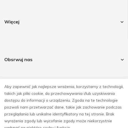
Więcej
Obsrwuj nas
Aby zapewnić jak najlepsze wrażenia, korzystamy z technologii,
© COPYRIGHT 2023
takich jak pliki cookie, do przechowywania i/lub uzyskiwania
REALIZACJA
E-SKLEPY INVESTNET
dostępu do informacji o urządzeniu. Zgoda na te technologie
pozwoli nam przetwarzać dane, takie jak zachowanie podczas
przeglądania lub unikalne identyfikatory na tej stronie. Brak
wyrażenia zgody lub wycofanie zgody może niekorzystnie
wpłynąć na niektóre cechy i funkcje.