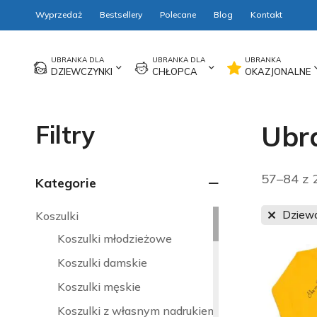
Wyprzedaż
Bestsellery
Polecane
Blog
Kontakt
DZIEWCZYNKI
CHŁOPCA
OKAZJONALNE
Filtry
Ubra
57–84 z 
Kategorie
Dziewc
Koszulki
Koszulki młodzieżowe
Koszulki damskie
Koszulki męskie
Koszulki z własnym nadrukiem