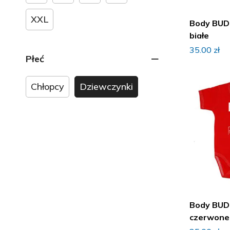
Ubranka na walentynki
XXL
Ubranka na Wielkanoc
Body BUD
białe
Ubranka
35.00
zł
Body
Płeć
Kamizelki, ocieplacze
Chłopcy
Dziewczynki
Kombinezony
Komplety niemowlęce
Bluzki, T-shirt, Koszulki
Kurtki
Krótkie spodenki
Spodnie, Legginsy
Półśpioszki
Body BUD
Śpiochy bawełniane
czerwone