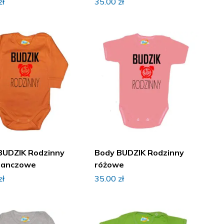
zł
35.00
zł
BUDZIK Rodzinny
Body BUDZIK Rodzinny
ranczowe
różowe
zł
35.00
zł