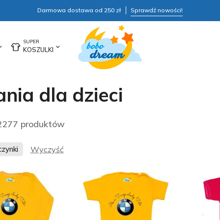
Darmowa dostawa od 250 zł
Sprawdź nowości!
KOSZULKI
nia dla dzieci
2277 produktów
zynki
Wyczyść