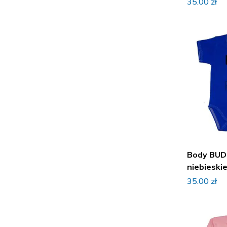
Sukienki i spódniczki
35.00
zł
Body BUD
niebieski
35.00
zł