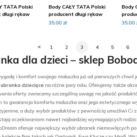
Y TATA Polski
Body CAŁY TATA Polski
Body 
 długi rękaw
producent długi rękaw
produ
35.00
zł
35.00
1
2
3
4
5
6
nka dla dzieci – sklep Bob
ygodę i komfort swojego maluszka już od pierwszych chwil
z
ubranka dziecięce
na różne pory roku. Oferujemy także akc
ania oferty zwracamy szczególną uwagę na jakość produktó
 to gwarancja komfortu maluszka oraz jego estetycznego w
rzyjemne, a duży wybór produktów z pewnością umożliwi Ci zn
ostają oczekiwaniom nawet najbardziej wymagających rodzic
oDream oferuje największy wybór ubranek niemowlęcych pol
kolekcje firm takich jak Dartomik, Ewa Klucze czy Mrofi.