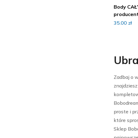
Body CAŁ
producent
35.00
zł
Ubra
Zadbaj o w
znajdzies
kompletow
Bobodream
proste i p
które spr
Sklep Bob
najnowsze 