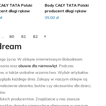
CAŁY TATA Polski
Body CAŁY TATA Polski
cent długi rękaw
producent długi rękaw
zł
35.00
zł
…
80
81
82
odream
 jego życia. W sklepie internetowym Bobodream
esoria oraz
obuwie dla niemowląt
. Podczas
w, a także unikalne wzornictwo. Wybór artykułów
yglądu każdego dnia. Zakupy w naszym sklepie są
alezienie ubranka, butów czy akcesoriów dla dzieci,
ów.
skich producentów. Znajdziecie u nas zawsze
 Wszystkie ubranka niemowlęce oferowane w naszym