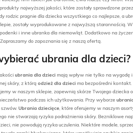
 produkty najwyższej jakości, które zostały sprawdzone pr
żdy rodzic pragnie dla dziecka wszystkiego co najlepsze, a 
epie, zostały wyprodukowane z najwyższą starannością. Wśró
podenki i inne ubranka dla niemowląt. Dodatkowo na życze
 Zapraszamy do zapoznania się z naszą ofertą.
wybierać ubrania dla dzieci?
jakości
ubrania dla dzieci
mają wpływ nie tylko na wygodę i
nej skóry, z którą
odzież dla dzieci
ma bezpośredni kontakt.
ujemy w naszym sklepie, zapewnią skórze Twojego dziecka 
pieczeństwo podczas ich użytkowania. Przy wyborze
ubrania
a szwów.
Ubrania dziecięce
, które oferujemy w naszym asort
ego nie stwarzają ryzyka podrażnienia skóry. Bezniklowe na
dzieci, nie powodują ryzyka uczulenia. Niektóre modele, spr