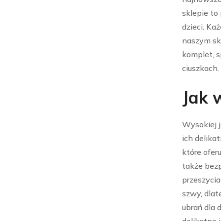
sklepie to
dzieci. Ka
naszym skl
komplet, s
ciuszkach.
Jak 
Wysokiej 
ich delikat
które ofer
także bez
przeszyci
szwy, dlat
ubrań dla 