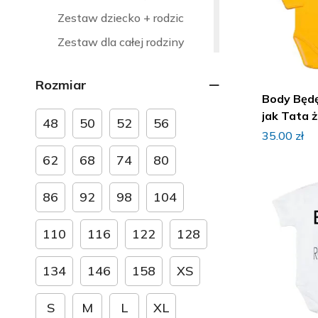
Zestaw dziecko + rodzic
Zestaw dla całej rodziny
Ubranka okazjonalne
Rozmiar
Strefa kibica
Body Będ
Ubranka dla rodzeństwa
jak Tata ż
48
50
52
56
35.00
zł
Ubranka na Boże Narodzenie
62
68
74
80
Ubranka na chrzest
Ubranka na dzień babci i
86
92
98
104
dziadka
Ubranka na dzień mamy i taty
110
116
122
128
Ubranka na Halloween
134
146
158
XS
Ubranka na narodziny dziecka
Ubranka na roczek, urodziny
S
M
L
XL