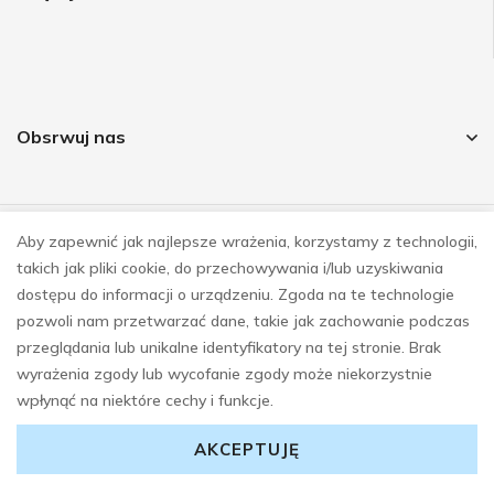
Obsrwuj nas
Aby zapewnić jak najlepsze wrażenia, korzystamy z technologii,
© COPYRIGHT 2023
takich jak pliki cookie, do przechowywania i/lub uzyskiwania
REALIZACJA
E-SKLEPY INVESTNET
dostępu do informacji o urządzeniu. Zgoda na te technologie
pozwoli nam przetwarzać dane, takie jak zachowanie podczas
przeglądania lub unikalne identyfikatory na tej stronie. Brak
wyrażenia zgody lub wycofanie zgody może niekorzystnie
wpłynąć na niektóre cechy i funkcje.
AKCEPTUJĘ
0
0