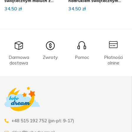
świątecznym maluch z
nadrukiem świątecznym
choinką
Reniferek
34.50
zł
34.50
zł
Darmowa
Zwroty
Pomoc
Płatności
dostawa
olnine
+48 515 192 752 (pn-pt: 9-17)