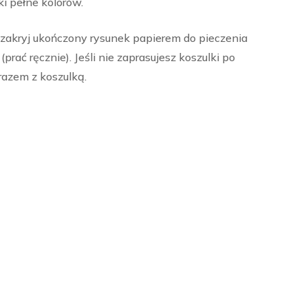
ki pełne kolorów.
 zakryj ukończony rysunek papierem do pieczenia
rać ręcznie). Jeśli nie zaprasujesz koszulki po
razem z koszulką.