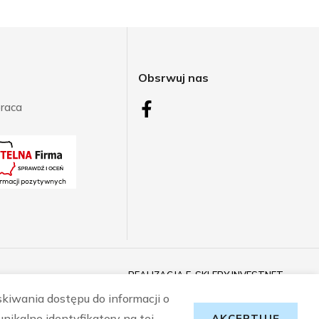
j
Obsrwuj nas
raca
REALIZACJA
E-SKLEPY INVESTNET
skiwania dostępu do informacji o
nikalne identyfikatory na tej
AKCEPTUJĘ