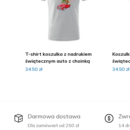
T-shirt koszulka z nadrukiem
Koszulk
świątecznym auto z choinką
świąte
34.50
zł
34.50
zł
Darmowa dostawa
Zwr
Dla zamówień od 250 zł
14 dn