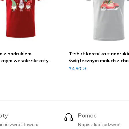
a z nadrukiem
T-shirt koszulka z nadruk
cznym wesołe skrzaty
świątecznym maluch z cho
34.50
zł
oty
Pomoc
i na zwrot towaru
Napisz lub zadzwoń