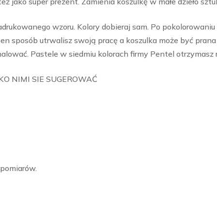
eż jako super prezent. Zamienia koszulkę w małe dzieło sztu
adrukowanego wzoru. Kolory dobieraj sam. Po pokolorowaniu
ten sposób utrwalisz swoją pracę a koszulka może być prana (p
lować. Pastele w siedmiu kolorach firmy Pentel otrzymasz 
LKO NIMI SIE SUGEROWAĆ
 pomiarów.