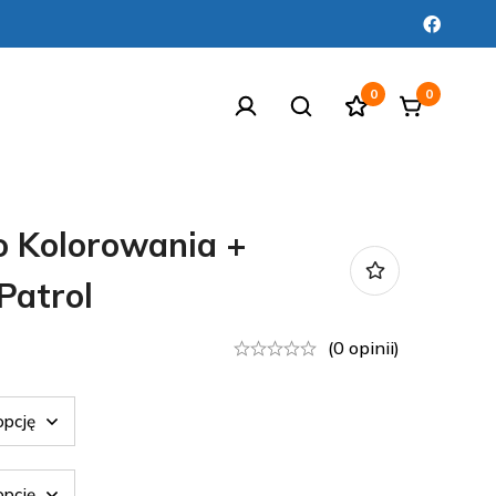
0
0
o Kolorowania +
Patrol
(0 opinii)