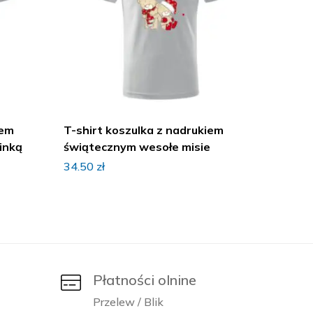
iem
T-shirt koszulka z nadrukiem
T-shir
inką
świątecznym wesołe misie
świąte
34.50
zł
34.50
z
Płatności olnine
Przelew / Blik