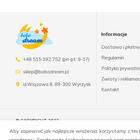
Informacje
Dostawa i płatno
Regulamin
+48 515 192 752 (pn-pt: 9-17)
Polityka prywatnoś
sklep@bobodream.pl
Zwroty i reklamac
ul.Wiązowa 8, 89-300 Wyrzysk
Kontakt
© COPYRIGHT 2023
Aby zapewnić jak najlepsze wrażenia, korzystamy z techn
urządzeniu. Zgoda na te technologie pozwoli nam przetw