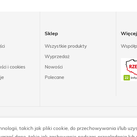
Sklep
Więce
ści
Wszystkie produkty
Współp
Wyprzedaż
ci i cookies
Nowości
je
Polecane
ologii, takich jak pliki cookie, do przechowywania i/lub uzy
arzać dane, takie jak zachowanie podczas przeglądania lub u