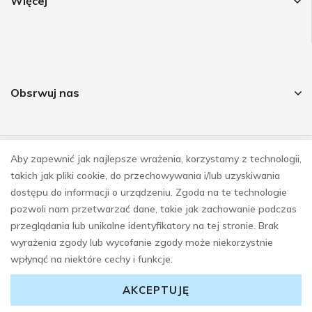
Więcej
Obsrwuj nas
Aby zapewnić jak najlepsze wrażenia, korzystamy z technologii,
© COPYRIGHT 2023
takich jak pliki cookie, do przechowywania i/lub uzyskiwania
REALIZACJA
E-SKLEPY INVESTNET
dostępu do informacji o urządzeniu. Zgoda na te technologie
pozwoli nam przetwarzać dane, takie jak zachowanie podczas
przeglądania lub unikalne identyfikatory na tej stronie. Brak
wyrażenia zgody lub wycofanie zgody może niekorzystnie
wpłynąć na niektóre cechy i funkcje.
AKCEPTUJĘ
0
0