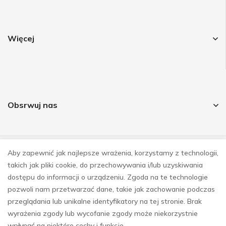
Więcej
Obsrwuj nas
Aby zapewnić jak najlepsze wrażenia, korzystamy z technologii,
© COPYRIGHT 2023
takich jak pliki cookie, do przechowywania i/lub uzyskiwania
REALIZACJA
E-SKLEPY INVESTNET
dostępu do informacji o urządzeniu. Zgoda na te technologie
pozwoli nam przetwarzać dane, takie jak zachowanie podczas
przeglądania lub unikalne identyfikatory na tej stronie. Brak
wyrażenia zgody lub wycofanie zgody może niekorzystnie
wpłynąć na niektóre cechy i funkcje.