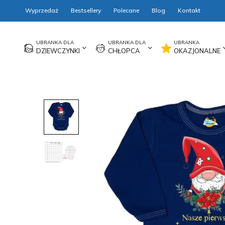
Wyprzedaż
Bestsellery
Polecane
Blog
Kontakt
DZIEWCZYNKI
CHŁOPCA
OKAZJONALNE