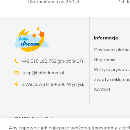
Dla zamówień od 250 zł
14 dn
Informacje
Dostawa i płatno
Regulamin
+48 515 192 752 (pn-pt: 9-17)
Polityka prywatnoś
sklep@bobodream.pl
Zwroty i reklamac
ul.Wiązowa 8, 89-300 Wyrzysk
Kontakt
© COPYRIGHT 2023
Aby zapewnić jak najlepsze wrażenia, korzystamy z techn