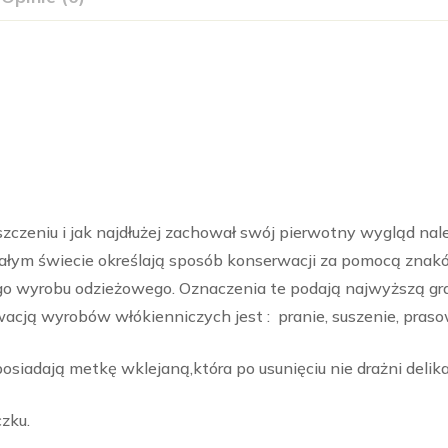
zczeniu i jak najdłużej zachował swój pierwotny wygląd na
całym świecie określają sposób konserwacji za pomocą znak
 wyrobu odzieżowego. Oznaczenia te podają najwyższą gr
ą wyrobów włókienniczych jest : pranie, suszenie, praso
iadają metkę wklejaną,która po usunięciu nie drażni delika
zku.