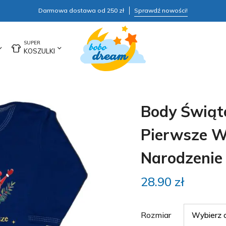
Darmowa dostawa od 250 zł
Sprawdź nowości!
KOSZULKI
Body Świąt
Pierwsze W
Narodzenie
28.90
zł
Rozmiar