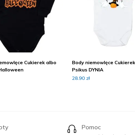
emowlęce Cukierek albo
Body niemowlęce Cukierek
Halloween
Psikus DYNIA
28.90
zł
oty
Pomoc