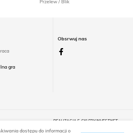
Przelew / Blik
j
Obsrwuj nas
raca
REALIZACJA
E-SKLEPY INVESTNET
skiwania dostępu do informacji o