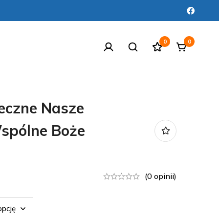
0
0
eczne Nasze
spólne Boże
(0 opinii)