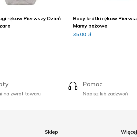
ugi rękaw Pierwszy Dzień
Body krótki rękaw Pierws
zare
Mamy beżowe
35.00
zł
oty
Pomoc
i na zwrot towaru
Napisz lub zadzwoń
Sklep
Więce