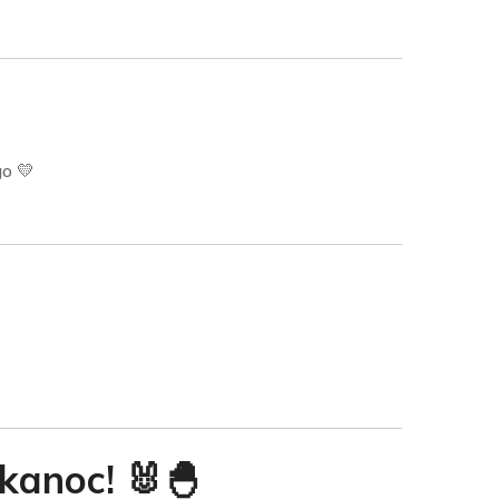
o 💛
kanoc! 🐰🐣