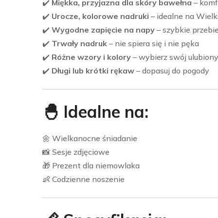
✔️
Miękka, przyjazna dla skóry bawełna
– komfo
✔️
Urocze, kolorowe nadruki
– idealne na Wielk
✔️
Wygodne zapięcie na napy
– szybkie przebi
✔️
Trwały nadruk
– nie spiera się i nie pęka
✔️
Różne wzory i kolory
– wybierz swój ulubion
✔️
Długi lub krótki rękaw
– dopasuj do pogody
🐣 Idealne na:
🌼 Wielkanocne śniadanie
📸 Sesje zdjęciowe
🎁 Prezent dla niemowlaka
👶 Codzienne noszenie