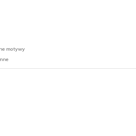
ocne motywy
inne