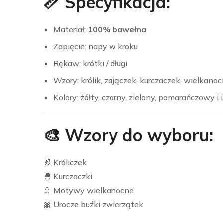
📏 Specyfikacja:
Materiał:
100% bawełna
Zapięcie: napy w kroku
Rękaw: krótki / długi
Wzory: królik, zajączek, kurczaczek, wielkan
Kolory: żółty, czarny, zielony, pomarańczowy i 
🎨 Wzory do wyboru:
🐰 Króliczek
🐣 Kurczaczki
🥚 Motywy wielkanocne
🎀 Urocze buźki zwierzątek