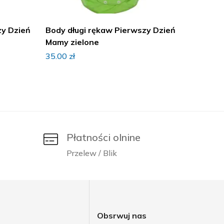
zy Dzień
Body długi rękaw Pierwszy Dzień
Body k
Mamy zielone
Mamy 
35.00
zł
35.00
z
Płatności olnine
Przelew / Blik
j
Obsrwuj nas