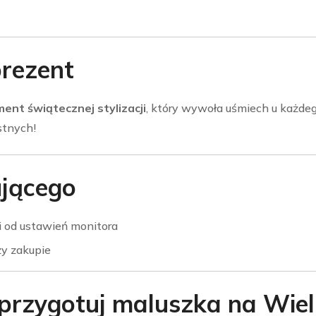
prezent
ment świątecznej stylizacji
, który wywoła uśmiech u każdeg
stnych!
ującego
ci od ustawień monitora
y zakupie
 przygotuj maluszka na Wiel