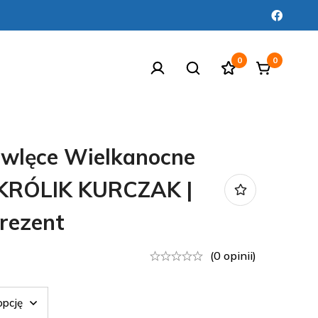
0
0
wlęce Wielkanocne
KRÓLIK KURCZAK |
rezent
(0 opinii)