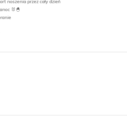
rt noszenia przez cały dzień
anoc 🐰🐣
eranie
y