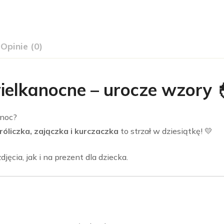
Opinie (0)
ielkanocne – urocze wzory 
anoc?
róliczka, zajączka i kurczaczka
to strzał w dziesiątkę! 💛
ęcia, jak i na prezent dla dziecka.