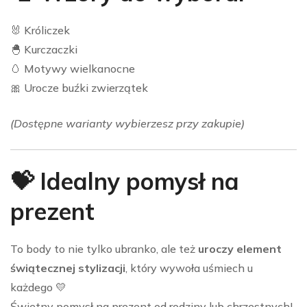
🐰 Króliczek
🐣 Kurczaczki
🥚 Motywy wielkanocne
🎀 Urocze buźki zwierzątek
(Dostępne warianty wybierzesz przy zakupie)
💝 Idealny pomysł na
prezent
To body to nie tylko ubranko, ale też
uroczy element
świątecznej stylizacji
, który wywoła uśmiech u
każdego 💛
Świetny pomysł na prezent od rodziny lub chrzestnych!