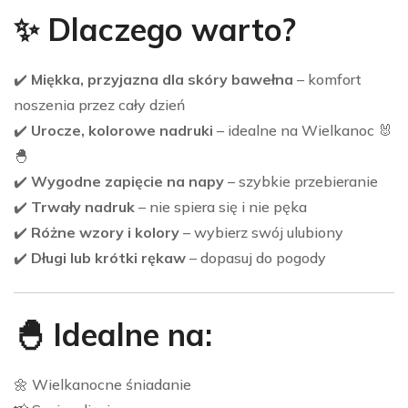
✨ Dlaczego warto?
✔️
Miękka, przyjazna dla skóry bawełna
– komfort
noszenia przez cały dzień
✔️
Urocze, kolorowe nadruki
– idealne na Wielkanoc 🐰
🐣
✔️
Wygodne zapięcie na napy
– szybkie przebieranie
✔️
Trwały nadruk
– nie spiera się i nie pęka
✔️
Różne wzory i kolory
– wybierz swój ulubiony
✔️
Długi lub krótki rękaw
– dopasuj do pogody
🐣 Idealne na:
🌼 Wielkanocne śniadanie