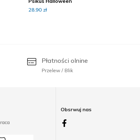
Psikus Halloween
Psikus
28.90
zł
28.90
z
Płatności olnine
Przelew / Blik
j
Obsrwuj nas
raca