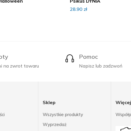
Halloween
Psikus DYNIA
28.90
zł
oty
Pomoc
i na zwrot towaru
Napisz lub zadzwoń
Sklep
Więce
ści
Wszystkie produkty
Współp
Wyprzedaż