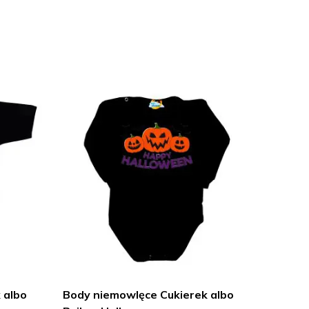
 albo
Body niemowlęce Cukierek albo
Body n