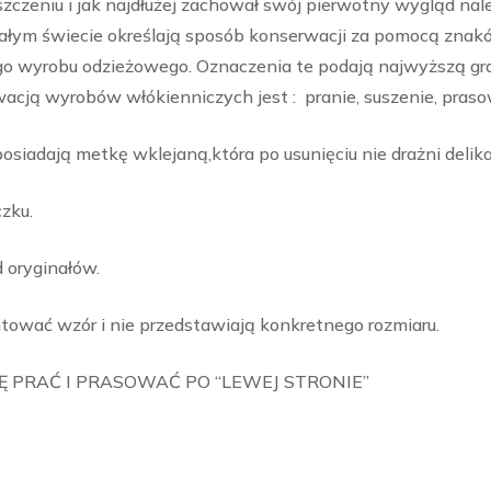
zczeniu i jak najdłużej zachował swój pierwotny wygląd na
całym świecie określają sposób konserwacji za pomocą znak
 wyrobu odzieżowego. Oznaczenia te podają najwyższą gr
ą wyrobów włókienniczych jest : pranie, suszenie, praso
iadają metkę wklejaną,która po usunięciu nie drażni delika
zku.
d oryginałów.
tować wzór i nie przedstawiają konkretnego rozmiaru.
 PRAĆ I PRASOWAĆ PO “LEWEJ STRONIE”