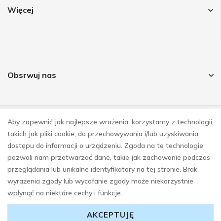
Więcej
Obsrwuj nas
Aby zapewnić jak najlepsze wrażenia, korzystamy z technologii,
© COPYRIGHT 2023
takich jak pliki cookie, do przechowywania i/lub uzyskiwania
REALIZACJA
E-SKLEPY INVESTNET
dostępu do informacji o urządzeniu. Zgoda na te technologie
pozwoli nam przetwarzać dane, takie jak zachowanie podczas
przeglądania lub unikalne identyfikatory na tej stronie. Brak
wyrażenia zgody lub wycofanie zgody może niekorzystnie
wpłynąć na niektóre cechy i funkcje.
AKCEPTUJĘ
0
0