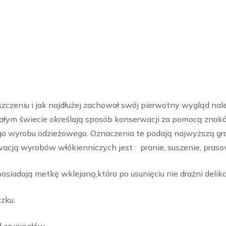
zczeniu i jak najdłużej zachował swój pierwotny wygląd na
całym świecie określają sposób konserwacji za pomocą znak
 wyrobu odzieżowego. Oznaczenia te podają najwyższą gr
ą wyrobów włókienniczych jest : pranie, suszenie, praso
iadają metkę wklejaną,która po usunięciu nie drażni delika
zku.