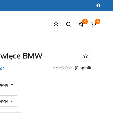
0
0
owlęce BMW
zł
(0 opinii)