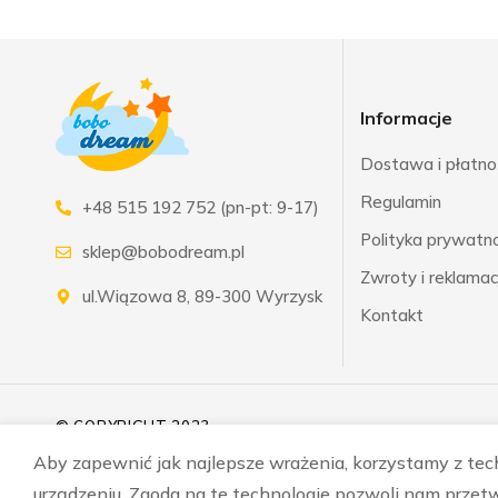
Informacje
Dostawa i płatno
Regulamin
+48 515 192 752 (pn-pt: 9-17)
Polityka prywatnoś
sklep@bobodream.pl
Zwroty i reklamac
ul.Wiązowa 8, 89-300 Wyrzysk
Kontakt
© COPYRIGHT 2023
Aby zapewnić jak najlepsze wrażenia, korzystamy z techn
urządzeniu. Zgoda na te technologie pozwoli nam przetw