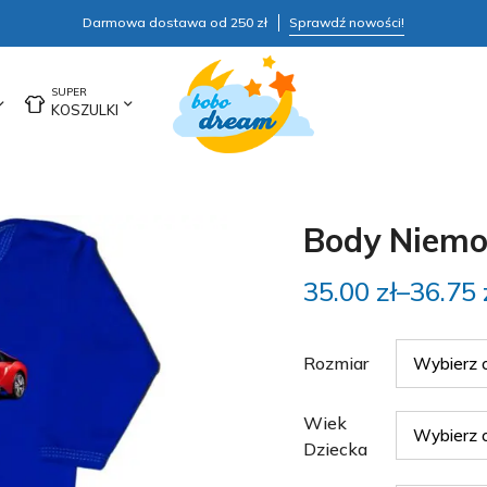
Darmowa dostawa od 250 zł
Sprawdź nowości!
KOSZULKI
Body Niem
35.00
zł
–
36.75
Rozmiar
Wiek
Dziecka