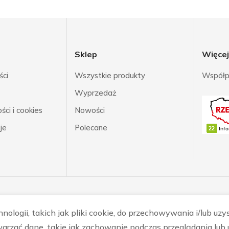
Sklep
Więce
ści
Wszystkie produkty
Współp
Wyprzedaż
ci i cookies
Nowości
je
Polecane
ologii, takich jak pliki cookie, do przechowywania i/lub uzy
arzać dane, takie jak zachowanie podczas przeglądania lub u