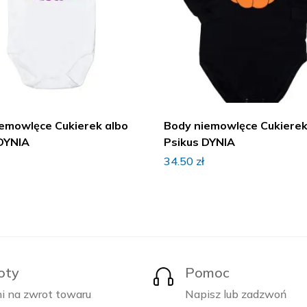
emowlęce Cukierek albo
Body niemowlęce Cukierek
DYNIA
Psikus DYNIA
34.50
zł
oty
Pomoc
i na zwrot towaru
Napisz lub zadzwoń