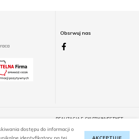
j
Obsrwuj nas
raca
REALIZACJA
E-SKLEPY INVESTNET
skiwania dostępu do informacji o
nikalne identyfikatory na tej
AKCEPTUJĘ