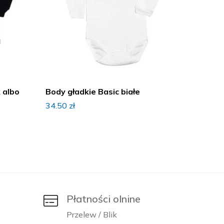
 albo
Body gładkie Basic białe
Body n
Psikus
34.50
zł
28.90
z
Płatności olnine
Przelew / Blik