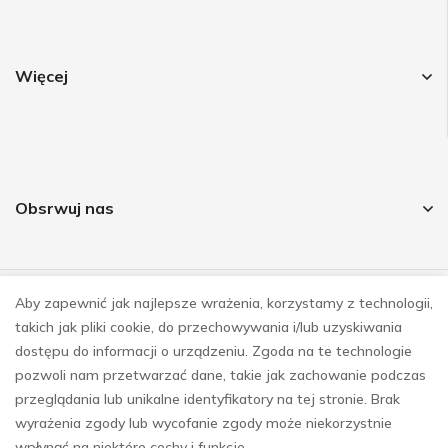
Więcej
Obsrwuj nas
Aby zapewnić jak najlepsze wrażenia, korzystamy z technologii,
© COPYRIGHT 2023
takich jak pliki cookie, do przechowywania i/lub uzyskiwania
REALIZACJA
E-SKLEPY INVESTNET
dostępu do informacji o urządzeniu. Zgoda na te technologie
pozwoli nam przetwarzać dane, takie jak zachowanie podczas
przeglądania lub unikalne identyfikatory na tej stronie. Brak
wyrażenia zgody lub wycofanie zgody może niekorzystnie
wpłynąć na niektóre cechy i funkcje.