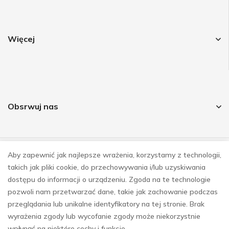
Więcej
Obsrwuj nas
Aby zapewnić jak najlepsze wrażenia, korzystamy z technologii,
© COPYRIGHT 2023
takich jak pliki cookie, do przechowywania i/lub uzyskiwania
REALIZACJA
E-SKLEPY INVESTNET
dostępu do informacji o urządzeniu. Zgoda na te technologie
pozwoli nam przetwarzać dane, takie jak zachowanie podczas
przeglądania lub unikalne identyfikatory na tej stronie. Brak
wyrażenia zgody lub wycofanie zgody może niekorzystnie
wpłynąć na niektóre cechy i funkcje.