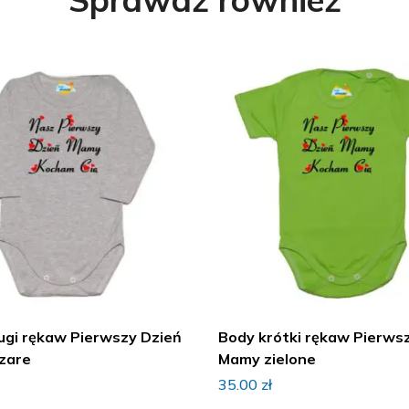
ugi rękaw Pierwszy Dzień
Body krótki rękaw Pierws
zare
Mamy zielone
35.00
zł