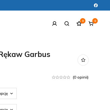
0
0
 Rękaw Garbus
(0 opinii)