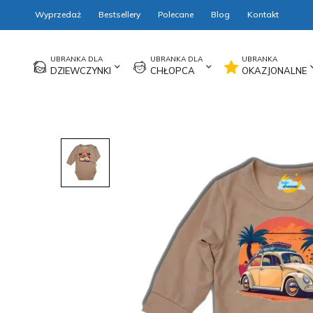
Wyprzedaż
Bestsellery
Polecane
Blog
Kontakt
DZIEWCZYNKI
CHŁOPCA
OKAZJONALNE