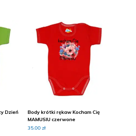
zy Dzień
Body krótki rękaw Kocham Cię
Body d
MAMUSIU czerwone
Mamy 
35.00
zł
35.00
z