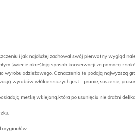
zczeniu i jak najdłużej zachował swój pierwotny wygląd na
całym świecie określają sposób konserwacji za pomocą znak
 wyrobu odzieżowego. Oznaczenia te podają najwyższą gr
ą wyrobów włókienniczych jest : pranie, suszenie, praso
iadają metkę wklejaną,która po usunięciu nie drażni delika
zku.
d oryginałów.