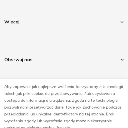
Więcej
Obsrwuj nas
Aby zapewnić jak najlepsze wrażenia, korzystamy z technologii,
© COPYRIGHT 2023
takich jak pliki cookie, do przechowywania i/lub uzyskiwania
REALIZACJA
E-SKLEPY INVESTNET
dostępu do informacji o urządzeniu. Zgoda na te technologie
pozwoli nam przetwarzać dane, takie jak zachowanie podczas
przeglądania lub unikalne identyfikatory na tej stronie. Brak
wyrażenia zgody lub wycofanie zgody może niekorzystnie
wpłynąć na niektóre cechy i funkcje.