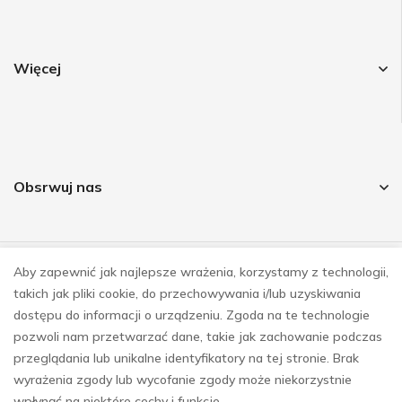
Więcej
Obsrwuj nas
Aby zapewnić jak najlepsze wrażenia, korzystamy z technologii,
© COPYRIGHT 2023
takich jak pliki cookie, do przechowywania i/lub uzyskiwania
REALIZACJA
E-SKLEPY INVESTNET
dostępu do informacji o urządzeniu. Zgoda na te technologie
pozwoli nam przetwarzać dane, takie jak zachowanie podczas
przeglądania lub unikalne identyfikatory na tej stronie. Brak
wyrażenia zgody lub wycofanie zgody może niekorzystnie
wpłynąć na niektóre cechy i funkcje.