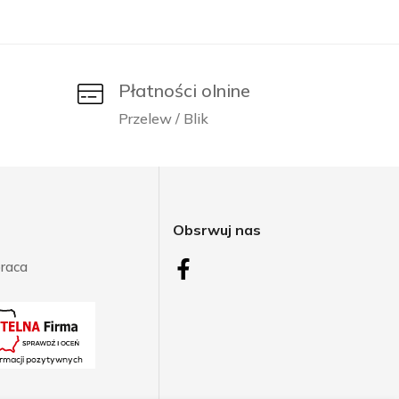
Płatności olnine
Przelew / Blik
j
Obsrwuj nas
raca