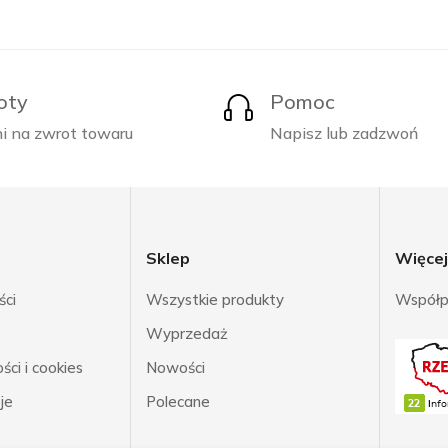
oty
Pomoc
i na zwrot towaru
Napisz lub zadzwoń
Sklep
Więce
ści
Wszystkie produkty
Współp
Wyprzedaż
ci i cookies
Nowości
je
Polecane