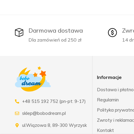
Darmowa dostawa
Zwr
Dla zamówień od 250 zł
14 dn
Informacje
Dostawa i płatno
Regulamin
+48 515 192 752 (pn-pt: 9-17)
Polityka prywatnoś
sklep@bobodream.pl
Zwroty i reklamac
ul.Wiązowa 8, 89-300 Wyrzysk
Kontakt