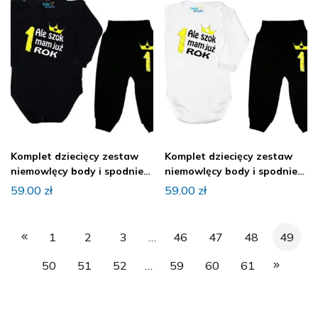
Komplet dziecięcy zestaw
Komplet dziecięcy zestaw
niemowlęcy body i spodnie
niemowlęcy body i spodnie
ROCZEK
ROCZEK
59.00
zł
59.00
zł
1
2
3
…
46
47
48
49
50
51
52
…
59
60
61