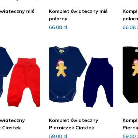
wiateczny miś
Komplet świateczny miś
Kompl
polarny
polar
66.08
zł
66.08
świateczny
Komplet świateczny
Kompl
k Ciastek
Pierniczek Ciastek
Pierni
59.00
zł
59.00