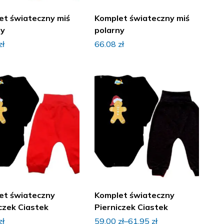
et świateczny miś
Komplet świateczny miś
ny
polarny
zł
66.08
zł
et świateczny
Komplet świateczny
czek Ciastek
Pierniczek Ciastek
zł
59.00
zł
–
61.95
zł