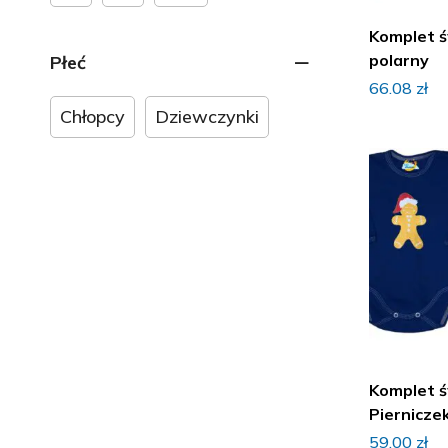
Ubranka na walentynki
Komplet ś
Ubranka na Wielkanoc
polarny
Płeć
Ubranka
66.08
zł
Body
Chłopcy
Dziewczynki
Kamizelki, ocieplacze
Kombinezony
Komplety niemowlęce
Bluzki, T-shirt, Koszulki
Kurtki
Krótkie spodenki
Spodnie, Legginsy
Półśpioszki
Komplet 
Piernicze
Śpiochy bawełniane
59.00
zł