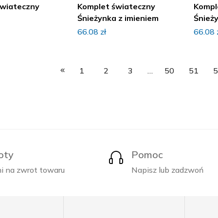
świateczny
Komplet świateczny
Kompl
Śnieżynka z imieniem
Śnież
66.08
zł
66.08
1
2
3
…
50
51
oty
Pomoc
i na zwrot towaru
Napisz lub zadzwoń