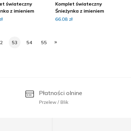
et świateczny
Komplet świateczny
ynka z imieniem
Śnieżynka z imieniem
zł
66.08
zł
52
53
54
55
Płatności olnine
Przelew / Blik