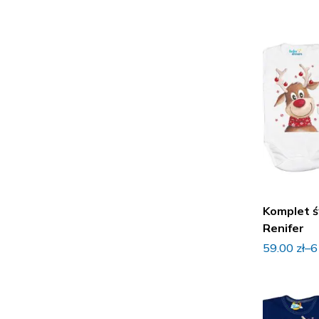
Sukienki i spódniczki
Komplet 
Renifer
59.00
zł
–
6