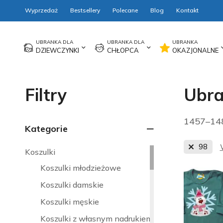
Wyprzedaż
Bestsellery
Polecane
Blog
Kontakt
DZIEWCZYNKI
CHŁOPCA
OKAZJONALNE
Filtry
Ubra
1457–148
Kategorie
98
Koszulki
Koszulki młodzieżowe
Koszulki damskie
Koszulki męskie
Koszulki z własnym nadrukiem