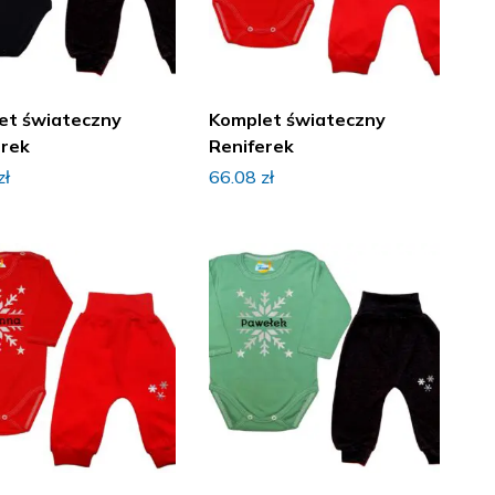
et świateczny
Komplet świateczny
erek
Reniferek
zł
66.08
zł