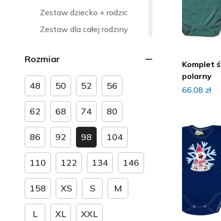
Zestaw dziecko + rodzic
Zestaw dla całej rodziny
Ubranka okazjonalne
Rozmiar
Strefa kibica
Komplet ś
polarny
Ubranka dla rodzeństwa
48
50
52
56
66.08
zł
Ubranka na Boże Narodzenie
62
68
74
80
Ubranka na chrzest
Ubranka na dzień babci i
86
92
98
104
dziadka
Ubranka na dzień mamy i taty
110
122
134
146
Ubranka na Halloween
158
XS
S
M
Ubranka na narodziny dziecka
Ubranka na roczek, urodziny
L
XL
XXL