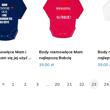
mowlęce Mam i
Body niemowlęce Mam
Body 
m się jej użyć z
najlepszą Babcię
najlep
35.00
zł
35.00
1
2
3
…
20
21
22
23
24