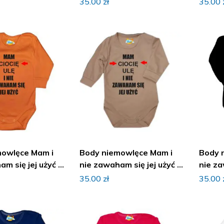
35.00
zł
35.00
mowlęce Mam i
Body niemowlęce Mam i
Body 
m się jej użyć z
nie zawaham się jej użyć z
nie za
imieniem
imien
35.00
zł
35.00