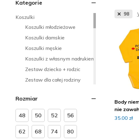
Kategorie
98
Koszulki
Koszulki młodzieżowe
Koszulki damskie
Koszulki męskie
Koszulki z własnym nadrukiem
Zestaw dziecko + rodzic
Zestaw dla całej rodziny
Ubranka okazjonalne
Rozmiar
Strefa kibica
Body nie
nie zawah
Ubranka dla rodzeństwa
48
50
52
56
imieniem
35.00
zł
Ubranka na Boże Narodzenie
62
68
74
80
Ubranka na chrzest