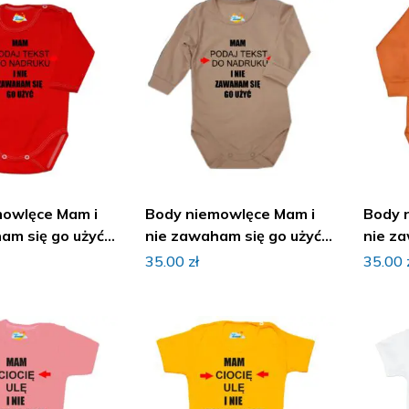
mowlęce Mam i
Body niemowlęce Mam i
Body 
am się go użyć z
nie zawaham się go użyć z
nie za
imieniem
imien
35.00
zł
35.00