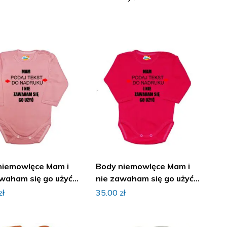
niemowlęce Mam i
Body niemowlęce Mam i
waham się go użyć z
nie zawaham się go użyć z
iem
imieniem
zł
35.00
zł