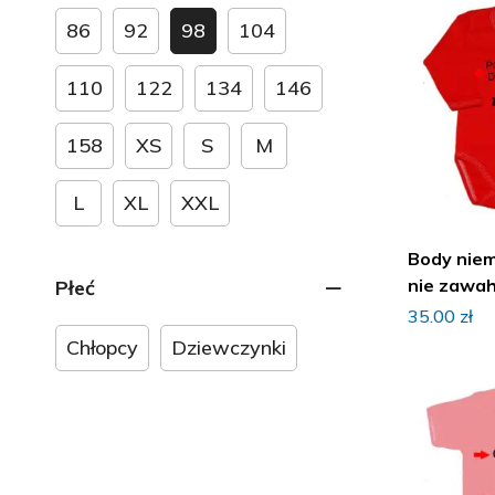
Ubranka na dzień babci i
86
92
98
104
dziadka
Ubranka na dzień mamy i taty
110
122
134
146
Ubranka na Halloween
158
XS
S
M
Ubranka na narodziny dziecka
Ubranka na roczek, urodziny
L
XL
XXL
Ubranka na walentynki
Body nie
Ubranka na Wielkanoc
nie zawah
Płeć
Ubranka
imieniem
35.00
zł
Body
Chłopcy
Dziewczynki
Kamizelki, ocieplacze
Kombinezony
Komplety niemowlęce
Bluzki, T-shirt, Koszulki