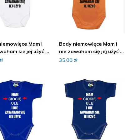
niemowlęce Mam i
Body niemowlęce Mam i
waham się jej użyć z
nie zawaham się jej użyć z
iem
imieniem
zł
35.00
zł