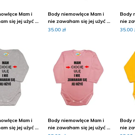
mowlęce Mam i
Body niemowlęce Mam i
Body 
m się jej użyć z
nie zawaham się jej użyć z
nie za
imieniem
imien
35.00
zł
35.00
mowlęce Mam i
Body niemowlęce Mam i
Body 
m się jej użyć z
nie zawaham się jej użyć z
nie za
imieniem
imien