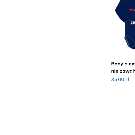
Body nie
nie zawaha
imieniem
35.00
zł