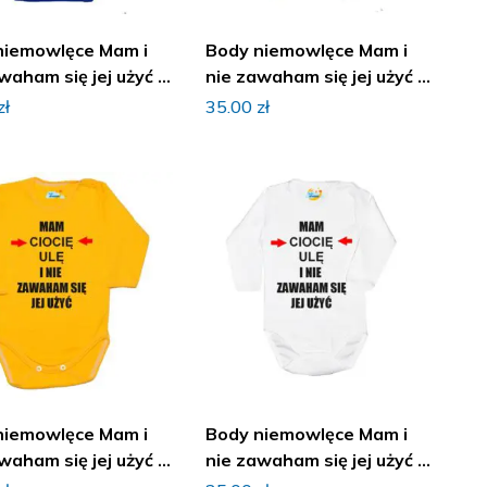
niemowlęce Mam i
Body niemowlęce Mam i
waham się jej użyć z
nie zawaham się jej użyć z
iem
imieniem
zł
35.00
zł
niemowlęce Mam i
Body niemowlęce Mam i
waham się jej użyć z
nie zawaham się jej użyć z
iem
imieniem