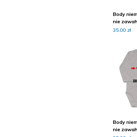
Body nie
nie zawaha
imieniem
35.00
zł
Body nie
nie zawaha
imieniem