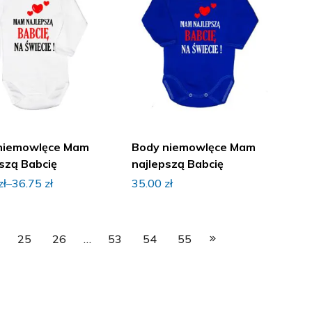
niemowlęce Mam
Body niemowlęce Mam
szą Babcię
najlepszą Babcię
zł
–
36.75
zł
35.00
zł
25
26
…
53
54
55