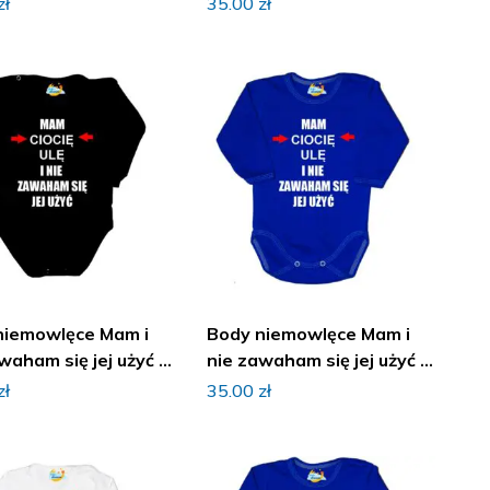
zł
35.00
zł
niemowlęce Mam i
Body niemowlęce Mam i
waham się jej użyć z
nie zawaham się jej użyć z
iem
imieniem
zł
35.00
zł