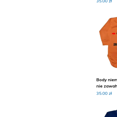
35.00
zł
Body nie
nie zawaha
imieniem
35.00
zł