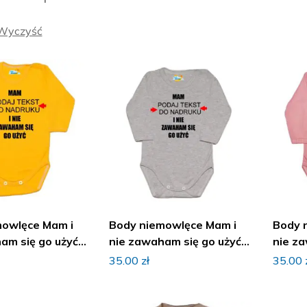
Wyczyść
mowlęce Mam i
Body niemowlęce Mam i
Body 
am się go użyć z
nie zawaham się go użyć z
nie za
imieniem
imien
35.00
zł
35.00