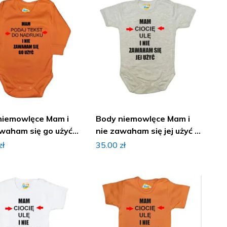
niemowlęce Mam i
Body niemowlęce Mam i
waham się go użyć z
nie zawaham się jej użyć z
iem
imieniem
zł
35.00
zł