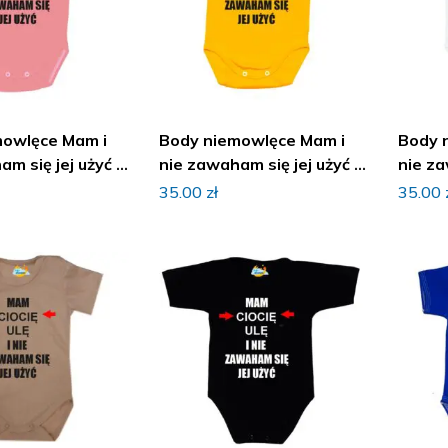
mowlęce Mam i
Body niemowlęce Mam i
Body 
m się jej użyć z
nie zawaham się jej użyć z
nie za
imieniem
imien
35.00
zł
35.00