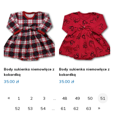
Body sukienka niemowlęce z
Body sukienka niemowlęce z
kokardką
kokardką
35.00
zł
35.00
zł
1
2
3
…
48
49
50
51
52
53
54
…
61
62
63